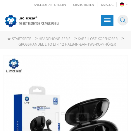
ANGEBOT ANFORDERN
GRATISPROBEN
KATALOG
>
>
>
STARTSEITE
HEADPHONE-SERIE
KABELLOSE KOPFHÖRER
GROSSHANDEL LITO LT-T12 HALB-IN-EAR-TWS-KOPFHÖRER