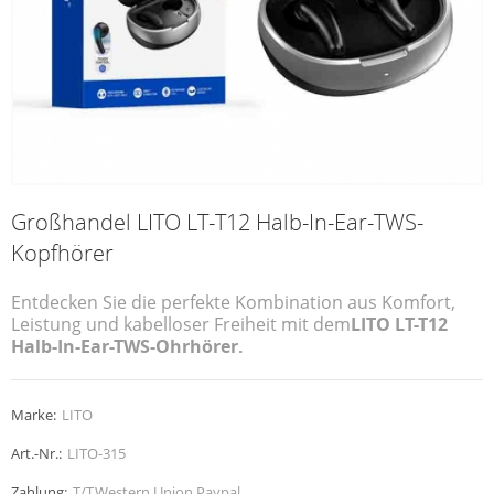
Großhandel LITO LT-T12 Halb-In-Ear-TWS-
Kopfhörer
Entdecken Sie die perfekte Kombination aus Komfort,
Leistung und kabelloser Freiheit mit dem
LITO LT-T12
Halb-In-Ear-TWS-Ohrhörer.
Marke:
LITO
Art.-Nr.:
LITO-315
Zahlung:
T/T,Western Union,Paypal