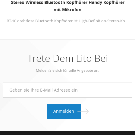
Stereo Wireless Bluetooth Kopfhörer Handy Kopfhörer
mit Mikrofon
BT-10 drahtlose Bluetooth Kopfhörer ist High-Definition-Stereo-Kopfhörer, speziell entwickelte Software und HD-Sound-Technologie, die darauf abzielt, die Musik von Ihren Geräten auf einer ganz neuen Ebene zu liefern.
Trete Dem Lito Bei
Melden Sie sich für tolle Angebote an.