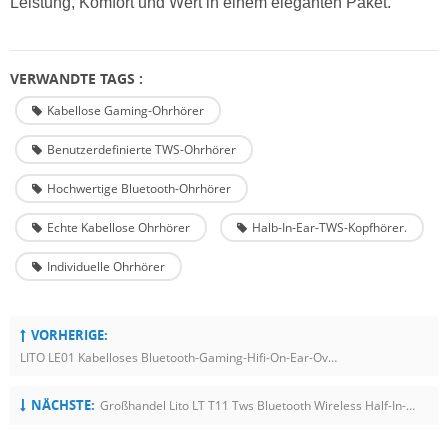
Leistung, Komfort und Wert in einem eleganten Paket.
VERWANDTE TAGS :
Kabellose Gaming-Ohrhörer
Benutzerdefinierte TWS-Ohrhörer
Hochwertige Bluetooth-Ohrhörer
Echte Kabellose Ohrhörer
Halb-In-Ear-TWS-Kopfhörer.
Individuelle Ohrhörer
VORHERIGE:
LITO LE01 Kabelloses Bluetooth-Gaming-Hifi-On-Ear-Over-Ear-TWS-Kopfhörer-Headsets Mit Geräuschunterdrückung
NÄCHSTE:
Großhandel Lito LT T11 Tws Bluetooth Wireless Half-In-Ear-Kopfhörer