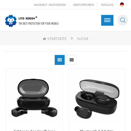
ANGEBOT ANFORDERN
GRATISPROBEN
KATALOG
>
STARTSEITE
SUCHE