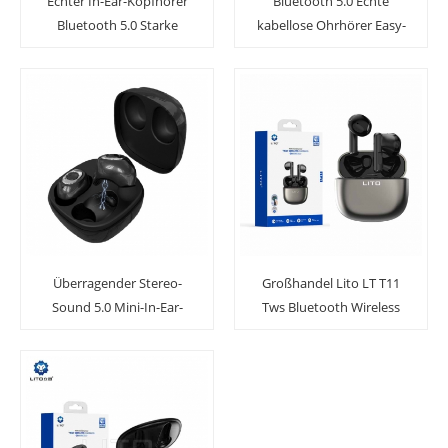
Echter In-Ear-Kopfhörer
Bluetooth 5.0 Echte
Bluetooth 5.0 Starke
kabellose Ohrhörer Easy-
Verbindung Drahtlose
Pair Sports Sweatproof
Ohrhörer
Mini Bluetooth-
Kopfhörer
Überragender Stereo-
Großhandel Lito LT T11
Sound 5.0 Mini-In-Ear-
Tws Bluetooth Wireless
Bluetooth-Ohrhörer
Half-In-Ear-Kopfhörer
Sport-Kopfhörer