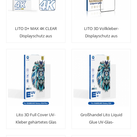
LITO D+ MAX 4K CLEAR
LITO 3D Vollkleber-
Displayschutz aus
Displayschutz aus
gehärtetem Glas
gehärtetem Glas für die
Samsung S24-Serie
Lito 3D Full Cover UV-
Großhandel Lito Liquid
Kleber gehärtetes Glas
Glue UV-Glas-
Displayschutzfolie für
Displayschutz für
Samsung Galaxy S24 Plus
Samsung S24