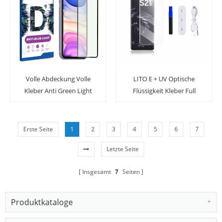
Volle Abdeckung Volle
LITO E + UV Optische
Kleber Anti Green Light
Flüssigkeit Kleber Full
Shatterproof Glass
Coverage Anti-Spion Glas
Displayschutzfolie für
Displayschutzfolie für
iPhone
Samsung Note10 / 10 +
Erste Seite
1
2
3
4
5
6
7
Letzte Seite
Insgesamt
7
Seiten
Produktkataloge