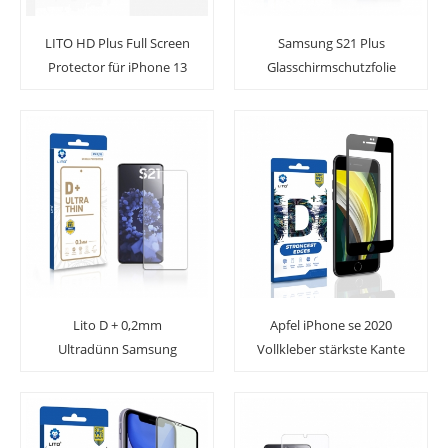
LITO HD Plus Full Screen
Samsung S21 Plus
Protector für iPhone 13
Glasschirmschutzfolie
Pro Max Hartglas Arc
Vollkleber Fallfreundlich
Edge Schutzfolie
Lito D + 0,2mm
Apfel iPhone se 2020
Ultradünn Samsung
Vollkleber stärkste Kante
Galaxy S21 Temperierter
Vollschutz aus
Glasschirmschutzfolie
gehärtetem Glas