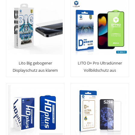
Lito Big gebogener
LITO D+ Pro Ultradünner
Displayschutz aus klarem
Vollbildschutz aus
gehärtetem Glas für
gehärtetem Glas für
iPhone
iPhone 14