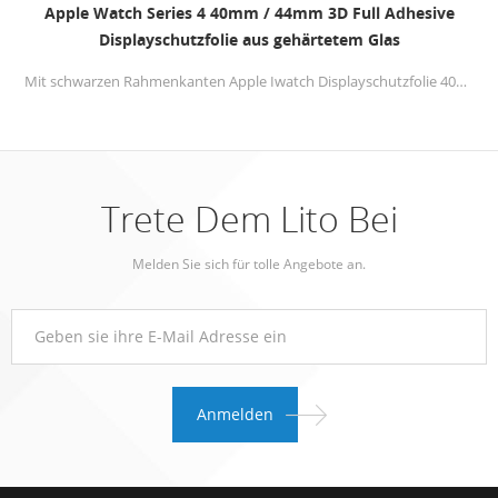
Apple Watch Series 4 40mm / 44mm 3D Full Adhesive
Displayschutzfolie aus gehärtetem Glas
Mit schwarzen Rahmenkanten Apple Iwatch Displayschutzfolie 40mm / 44mm deckt nur den 98% -Bereich ab, um weiße Kanten zu vermeiden, passt jedoch perfekt
Trete Dem Lito Bei
Melden Sie sich für tolle Angebote an.