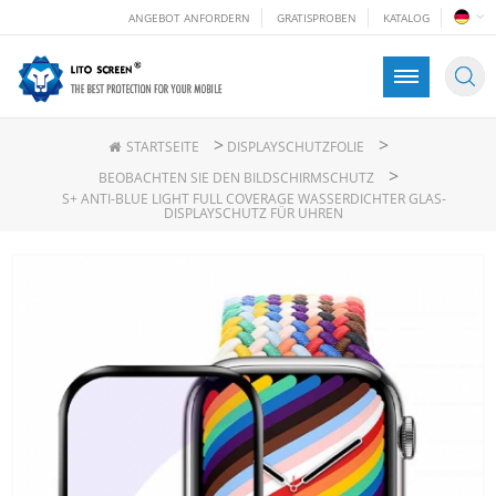
ANGEBOT ANFORDERN
GRATISPROBEN
KATALOG
>
>
STARTSEITE
DISPLAYSCHUTZFOLIE
>
BEOBACHTEN SIE DEN BILDSCHIRMSCHUTZ
S+ ANTI-BLUE LIGHT FULL COVERAGE WASSERDICHTER GLAS-
DISPLAYSCHUTZ FÜR UHREN