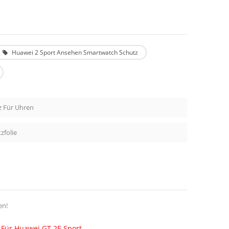
Huawei 2 Sport Ansehen Smartwatch Schutz
z Für Uhren
zfolie
en!
 Für Huawei GT 2E Sport