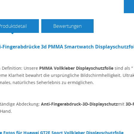
Produktdetail
Bewertungen
i-Fingerabdrücke 3d PMMA Smartwatch Displayschutzfol
 Definition: Unsere
PMMA Vollkleber Displayschutzfolie
sind als " 
eme Klarheit bewahrt die ursprüngliche Bildschirmhelligkeit. Ultra
males, natürliches Seherlebnis zu ermöglichen.
ständige Abdeckung:
Anti-Fingerabdruck-3D-Displayschutz
mit
3D-
 Hand.
e Fotos für
Huawei GT2E Sport Vollkleber Displayschutzfolie