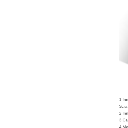
1.In
Scra
2.In
3.Ca
4.Me