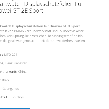
rtwatch Displayschutzfolien Für
awei GT 2E Sport
twatch Displayschutzfolien für Huawei GT 2E Sport
stellt von PMMA Verbundwerkstoff und 550 hochviskoser
eber. kein Sprung, kein Verziehen, berührungsempfindlich,
um die geschwungene Schönheit der Uhr wiederherzustellen
r.:
LITO-204
ng:
Bank Transsfer
ktherkunft:
China
:
Black
:
Guangzhou
ufzeit：
3-5 days