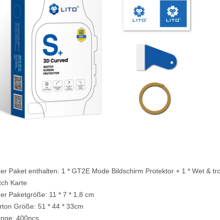
ner Paket enthalten: 1 * GT2E Mode Bildschirm Protektor +
1 * Wet & tr
tch Karte
ner Paketgröße: 11 * 7 * 1,8 cm
rton Größe: 51 * 44 * 33cm
nge: 400pcs