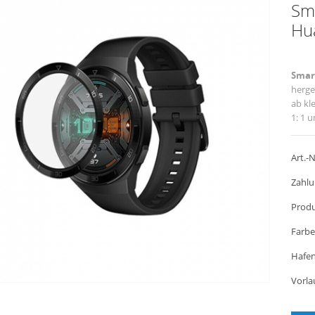
Sma
Hu
Smar
herge
ab kl
1: 1 
Art.-N
Zahlu
Produ
Farbe
Hafen
Vorla