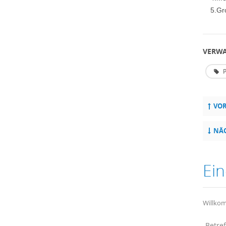
5.Gr
VERWA
P
VOR
NÄC
Ein
Willkom
Betref