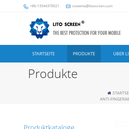
+86-13544370021
snowma@litoscreen.com
STARTSEITE
PRODUKTE
ÜBER L
Produkte
STARTSE
ANTI-FINGERA
Produktkataloge