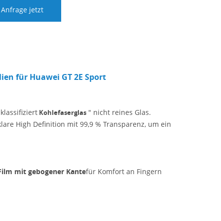
Anfrage jetzt
ien für Huawei GT 2E Sport
klassifiziert
" nicht reines Glas.
Kohlefaserglas
klare High Definition mit 99,9 % Transparenz, um ein
Film mit gebogener Kante
für Komfort an Fingern