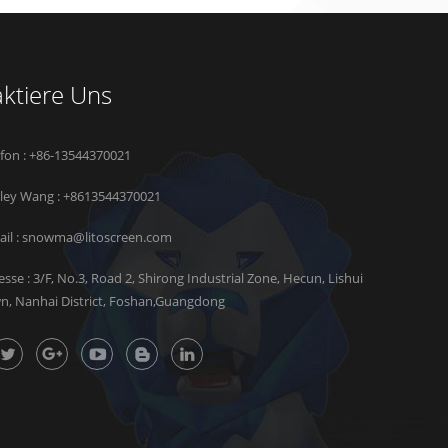
ktiere Uns
efon : +86-13544370021
rley Wang :
+8613544370021
il :
snowma@litoscreen.com
esse : 3/F, No.3, Road 2, Shirong Industrial Zone, Hecun, Lishui
n, Nanhai District, Foshan,Guangdong