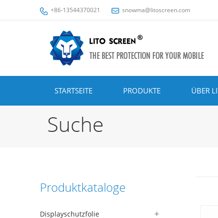
+86-13544370021
snowma@litoscreen.com
STARTSEITE
PRODUKTE
ÜBER L
Suche
Produktkataloge
Displayschutzfolie