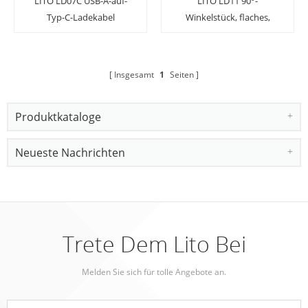
LITO LD07C USB-A-auf-
LITO LD11 90°-
Typ-C-Ladekabel
Winkelstück, flaches,
geflochtenes 60-W-USB-
Ladekabel
Insgesamt
1
Seiten
Produktkataloge
Neueste Nachrichten
Trete Dem Lito Bei
Melden Sie sich für tolle Angebote an.