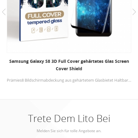
Samsung Galaxy S8 3D Full Cover gehärtetes Glas Screen
Cover Shield
Prämies8 Bildschirmabdeckung aus gehärtetem Glasbietet Haltbarkeit und bietet beispiellosen Kratzschutz. Glas mit vollem Kleber, wird die beste Berührung für Ihr Mobiltelefon zur Verfügung stellen.
Trete Dem Lito Bei
Melden Sie sich für tolle Angebote an.