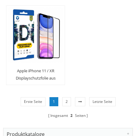
Installationsschale
für iPhone X / XS / 11 Pro
Apple iPhone 11 / XR
Displayschutzfolie aus
mattem, gehärtetem Glas
mit vollständiger
Abdeckung
Erste Seite
1
2
Letzte Seite
Insgesamt
2
Seiten
Produktkataloge