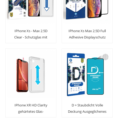
IPhone Xs - Max 2.5D
IPhone Xs Max 2.5D Full
Clear - Schutzglas mit
Adhesive Displayschutz
transparentem
aus gehärtetem Glas mit
Schutzglas und
voller Abdeckung
Installationsfach
IPhone XR HD Clarity
D + Staubdicht Volle
gehärtetes Glas-
Deckung Ausgeglichenes
Displayschutzfolie mit
Glas Displayschutzfolie