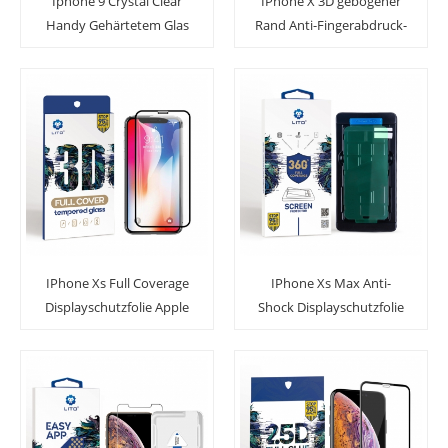
Iphone 9 Crystal Clear
IPhone X 3D gebogener
Handy Gehärtetem Glas
Rand Anti-Fingerabdruck-
Displayschutzfolie
ausgeglichenes Glas-
Bildschirm-Abdeckung
IPhone Xs Full Coverage
IPhone Xs Max Anti-
Displayschutzfolie Apple
Shock Displayschutzfolie
Schutzglas aus
mit Installation Kit
gehärtetem Glas