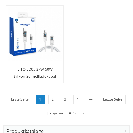
LITO LD05 27W 60W
Silikon-Schnellladekabel
Erste Seite
1
2
3
4
Letzte Seite
Insgesamt
4
Seiten
Produktkataloge