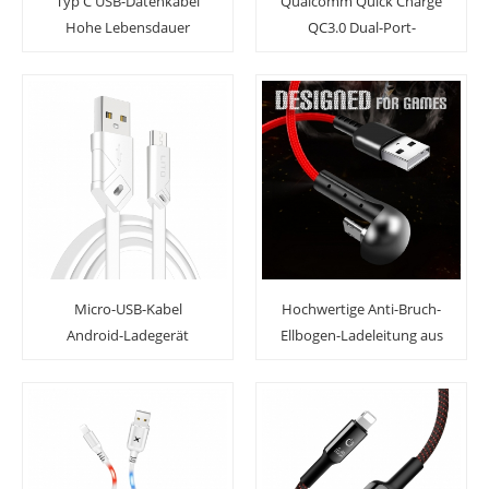
Typ C USB-Datenkabel
Qualcomm Quick Charge
Hohe Lebensdauer
QC3.0 Dual-Port-
Schnellladekabel
Schnellladegerät für
Autoladegerät
Micro-USB-Kabel
Hochwertige Anti-Bruch-
Android-Ladegerät
Ellbogen-Ladeleitung aus
Hochgeschwindigkeits-
geflochtenem
Ladekabel für Samsung
Nylonmaterial. Schnelles
USB-Spiel-Ladekabel