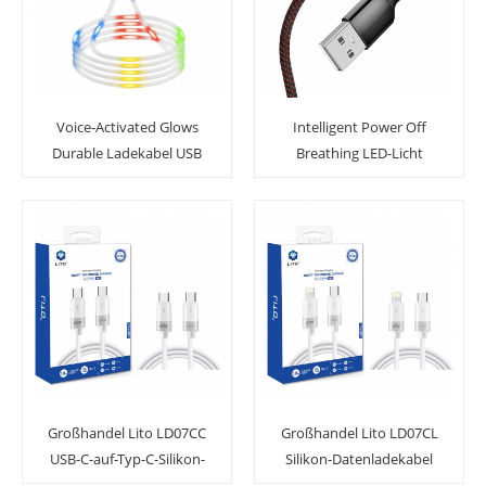
Voice-Activated Glows
Intelligent Power Off
Durable Ladekabel USB
Breathing LED-Licht
Micro / I5 / Typ C-Kabel
Schnellladetuch
Schnellladekabel
geflochtenes Datenkabel
Großhandel Lito LD07CC
Großhandel Lito LD07CL
USB-C-auf-Typ-C-Silikon-
Silikon-Datenladekabel
Datenkabel