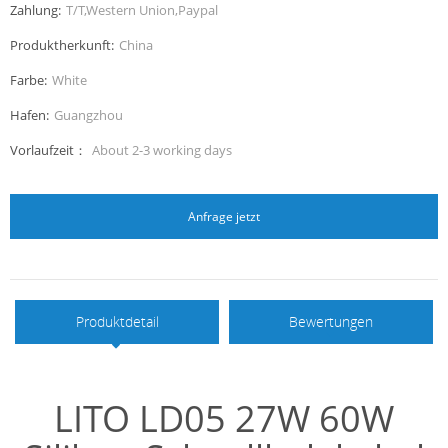
Zahlung:
T/T,Western Union,Paypal
Produktherkunft:
China
Farbe:
White
Hafen:
Guangzhou
Vorlaufzeit：
About 2-3 working days
Anfrage jetzt
Produktdetail
Bewertungen
LITO LD05 27W 60W