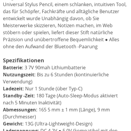
Universal Stylus Pencil, einem schlanken, intuitiven Tool,
das für Schöpfer, Fachkräfte und alltägliche Benutzer
entwickelt wurde Unabhängig davon, ob Sie
Meisterwerke skizzieren, Notizen machen, im Web
stöbern oder spielen, liefert dieser Stift natürliche
Präzision und unübertroffene Bequemlichkeit ● Alles
ohne den Aufwand der Bluetooth -Paarung
Spezifikationen
Batterie:
3 7V 90mah Lithiumbatterie
Nutzungszeit:
Bis zu 6 Stunden (kontinuierliche
Verwendung)
Ladezeit:
Nur 1 Stunde (über Typ-C)
Standby -Zeit:
180 Tage (Auto-Sleep-Modus aktiviert
nach 5 Minuten Inaktivität)
Abmessungen:
165 5 mm ± 1 mm (Länge), 9 mm
(Durchmesser)
Gewicht:
13G (Ultra-Lightweight-Design)
Ladespannung:
DC 4 2V ● 5 0V (kompatibel mit den