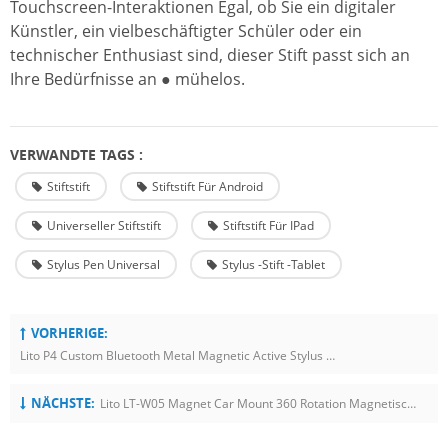
Touchscreen-Interaktionen Egal, ob Sie ein digitaler
Künstler, ein vielbeschäftigter Schüler oder ein
technischer Enthusiast sind, dieser Stift passt sich an
Ihre Bedürfnisse an ● mühelos.
VERWANDTE TAGS :
Stiftstift
Stiftstift Für Android
Universeller Stiftstift
Stiftstift Für IPad
Stylus Pen Universal
Stylus -Stift -Tablet
VORHERIGE:
Lito P4 Custom Bluetooth Metal Magnetic Active Stylus Stift Für IPad: Präzision Erfüllt Die Portabilität
NÄCHSTE:
Lito LT-W05 Magnet Car Mount 360 Rotation Magnetischer Handyhalter Für Auto