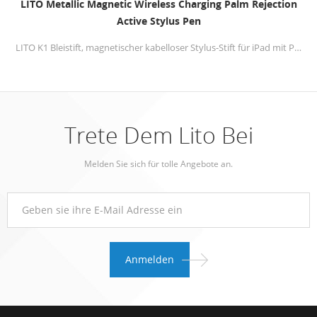
LITO Metallic Magnetic Wireless Charging Palm Rejection
Active Stylus Pen
LITO K1 Bleistift, magnetischer kabelloser Stylus-Stift für iPad mit Palm Rejection, aktiver Bleistift, kompatibel mit (2018–2022) Apple iPad, für präzises Schreiben/Zeichnen
Trete Dem Lito Bei
Melden Sie sich für tolle Angebote an.