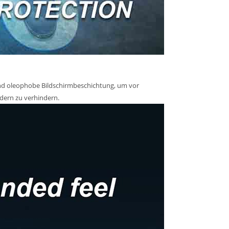
und oleophobe Bildschirmbeschichtung, um vor
ern zu verhindern.