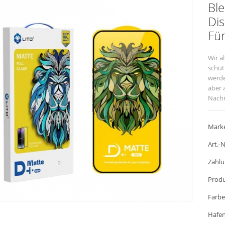
Ble
Di
Fü
Wir al
schüt
werde
aber 
Nachr
perfe
ersta
Marke
Art.-N
Zahlu
Produ
Farbe
Hafen