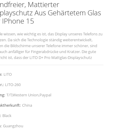
ndfreier, Mattierter
splayschutz Aus Gehärtetem Glas
r IPhone 15
le wissen, wie wichtig es ist, das Display unseres Telefons zu
zen. Da sich die Technologie ständig weiterentwickelt,
n die Bildschirme unserer Telefone immer schöner, sind
auch anfälliger für Fingerabdrücke und Kratzer. Die gute
icht ist, dass der LITO D+ Pro Mattglas-Displayschutz
kten Displayschutz bietet und gleichzeitig einige
unliche Funktionen mit sich bringt. Lass uns eintauchen!
:
LITO
r.:
LITO-260
ng:
T/T,Western Union,Paypal
ktherkunft:
China
:
Black
:
Guangzhou