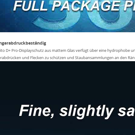
ingerabdruckbeständig
Lito D+ Pro-Displayschutz aus mattem Glas verfügt über eine hydrophobe 
erabdrücken und Flecken zu schützen und Staubansammlungen an den Ränd