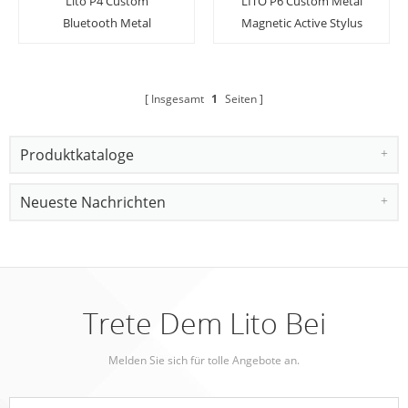
Lito P4 Custom
LITO P6 Custom Metal
Bluetooth Metal
Magnetic Active Stylus
Magnetic Active Stylus
Pen für iPad: Präzision,
Stift für iPad: Präzision
Leistung und Tragbarkeit
erfüllt die Portabilität
Insgesamt
1
Seiten
Produktkataloge
Neueste Nachrichten
Trete Dem Lito Bei
Melden Sie sich für tolle Angebote an.