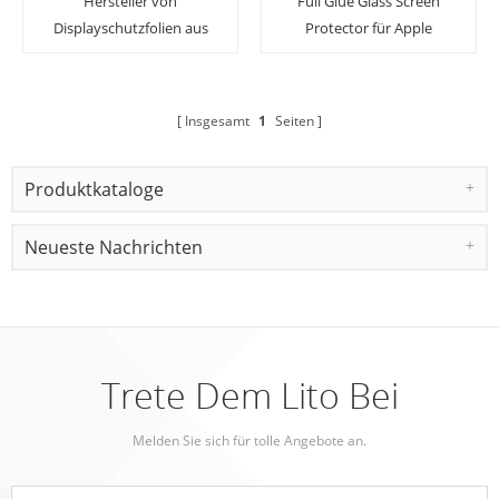
Hersteller von
Full Glue Glass Screen
Displayschutzfolien aus
Protector für Apple
gehärtetem Glas für die
Watch Ultra 49 mm mit
Apple Watch Ultra
Easy App
Insgesamt
1
Seiten
Produktkataloge
Neueste Nachrichten
Trete Dem Lito Bei
Melden Sie sich für tolle Angebote an.