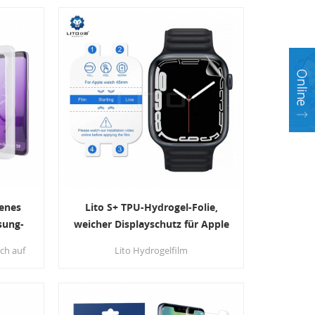
nti-
Displayschutzfolie + Alignment
gerprint
Frame bietet Ihnen eine reibungslose
imales
Installationserfahrung.
is.
henes
Lito S+ TPU-Hydrogel-Folie,
sung-
weicher Displayschutz für Apple
hem
Watch Serie 6 7 45 mm 41 mm
ich auf
Lito Hydrogelfilm
endung
Displayschutzfolien für Apple Watch
amsung
hergestellt aus TPU-
 Kleber
Verbundmaterial. keine Blase ,kein
t.
Rückprall, kein Verziehen,