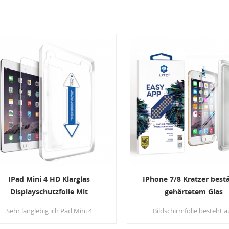
IPad Mini 4 HD Klarglas
IPhone 7/8 Kratzer best
Displayschutzfolie Mit
gehärtetem Glas
Installationstool
Displayschutzfolie m
Sehr langlebig ich Pad Mini 4
Bildschirmfolie besteht a
Applikator Kit
gehärtetes Glas Displayschutzfolie
hochwertiges gehärtetes Gl