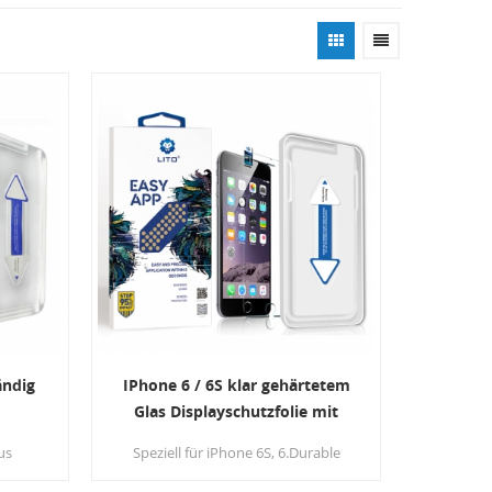
ändig
IPhone 6 / 6S klar gehärtetem
Glas Displayschutzfolie mit
it
Installation Tool
us
Speziell für iPhone 6S, 6.Durable
as Das
entwickelt hohe, klare Hartglas-