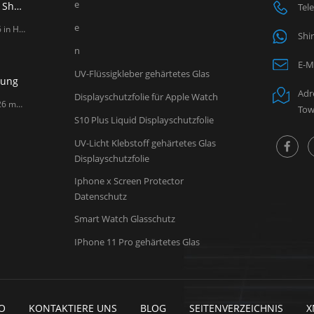
e
LITO stellt auf der Global Sources Mobile Electronics Show 2026 in Hongkong aus.
Tel
e
LITO stellt auf der Global Sources Mobile Electronics Show 2026 in Hongkong aus. Sehr geehrte Partner, LITO lädt Sie herzlich ein, uns zu besuchen bei Global Sources Mobile Electronics Show , eine der weltweit führenden Ausstellungen für Mobilfunkzubehör. Guangzhou Lito Technology Co., Ltd., ein professioneller Hersteller von Mobilfunkzubehör wird an der kommenden Global Sources Mobile Electronics Show teilnehmen, die vom 18. April bis 21. April , 2026 am AsiaWorld-Expo in Hongkong. Auf der Messe präsentiert LITO seine neuesten Innovationen im Bereich Displayschutzfolien aus gehärtetem Glas, Kameralinsenschutz und Ladezubehör für Mobilgeräte. Als zuverlässiger Lieferant von Displayschutzfolien und Hersteller von Mobilfunkzubehör liefert LITO weiterhin hochwertige Produkte für Distributoren, Großhändler und Einzelhändler weltweit. Besucher sind herzlich eingeladen, die neuesten Produktentwicklungen von LITO am Stand 6U20 (Halle 3 & 6) zu entdecken und neue Kooperationsmöglichkeiten auf dem Markt für Mobilfunkzubehör zu erkunden. Datum: 18.–21. April 2026 Veranstaltungsort: AsiaWorld-Expo (Halle 3 & 6) Standnummer: 6U20
Shi
n
E-Ma
UV-Flüssigkleber gehärtetes Glas
lung
Adr
Displayschutzfolie für Apple Watch
Sehr geehrte Kunden, Please be informed that February 17, 2026 marks the Chinese Spring Festival. Based on our production and logistics experience from previous years, LITO Factory will observe the Spring Festival holiday during the following period: Factory Holiday: January 20 – February 28, 2026 Sales Team Holiday: February 11 – February 24, 2026 During this time, factory operations will be suspended, and production capacity as well as shipment schedules will be affected due to limited labor availability. To ensure your orders can be produced and shipped on time, we kindly recommend that all customers confirm and arrange their orders as early as possible , preferably within January 2026 . Our sales team will do their best to assist you before and after the holiday period. We sincerely appreciate your understanding and support. If you have any questions or need assistance with order planning, please feel free to contact us. Thank you for your continued trust in LITO. LITO Team
Tow
S10 Plus Liquid Displayschutzfolie
UV-Licht Klebstoff gehärtetes Glas
Displayschutzfolie
Iphone x Screen Protector
Datenschutz
Smart Watch Glasschutz
IPhone 11 Pro gehärtetes Glas
O
KONTAKTIERE UNS
BLOG
SEITENVERZEICHNIS
X