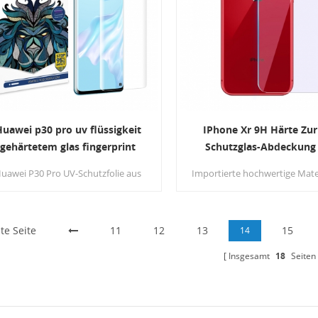
uawei p30 pro uv flüssigkeit
IPhone Xr 9H Härte Zu
gehärtetem glas fingerprint
Schutzglas-Abdeckung 
sensor displayschutzfolie
gehärtetes Glas
uawei P30 Pro UV-Schutzfolie aus
Importierte hochwertige Mater
gehärtetem Glas bietet
eine Härte von bis zu 9H, sog
Kantenschutz. Und es wird eine
Messerkratzer, hinterlassen
ünne Nanometer-Ölbeschichtung
Kratzer, die den Anforderung
te Seite
verwendet, die gegen
11
12
13
täglichen Lebens genüge
15
14
Fingerabdrücke und Ölabrieb
Insgesamt
18
Seiten
beständig ist.