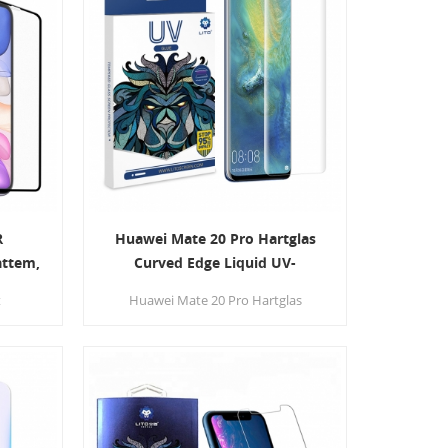
 Sie zu
berührungsempfindlich, 1:1, um die
geschwungene Schönheit der Uhr
wiederherzustellen.
R
Huawei Mate 20 Pro Hartglas
attem,
Curved Edge Liquid UV-
t
Schutzfolien
t
Huawei Mate 20 Pro Hartglas
ung
. Die
Displayschutzfolie mit gebogene
H-Härte
Flüssigkeit u v. ultradünn klar
ester
Gebogenes, gehärtetes Glas für den
en
Bildschirmschutz - bieten Sie Ihr
ursprüngliches HD-Retina-Display-
Erlebnis.