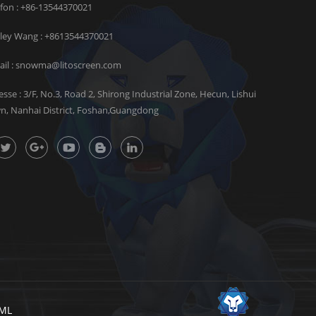
efon : +86-13544370021
rley Wang :
+8613544370021
il :
snowma@litoscreen.com
esse : 3/F, No.3, Road 2, Shirong Industrial Zone, Hecun, Lishui
n, Nanhai District, Foshan,Guangdong
ML