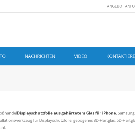
ANGEBOT ANFO
ITO
NACHRICHTEN
VIDEO
KONTAKTIERE
roßhandel
Displayschutzfolie aus gehärtetem Glas für iPhone
, Samsung,
tallationswerkzeug für Displayschutzfolie, gebogenes 3D-Hartglas, 5D-Hartg
hl.