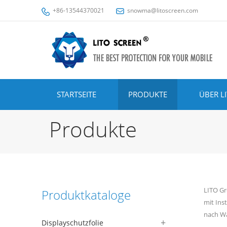
+86-13544370021
snowma@litoscreen.com
STARTSEITE
PRODUKTE
ÜBER L
Produkte
LITO G
Produktkataloge
mit Ins
nach Wa
Displayschutzfolie