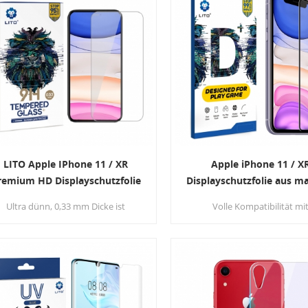
gut vor Kratzern und Kratzern.
Applikator wird einfacher für
installieren.
LITO Apple IPhone 11 / XR
Apple iPhone 11 / X
remium HD Displayschutzfolie
Displayschutzfolie aus m
für Hartglas
gehärtetem Glas mi
Ultra dünn, 0,33 mm Dicke ist
Volle Kompatibilität mi
vollständiger Abdeck
uverlässig und belastbar, perfekter
Touchscreen-Empfindlichkeit
schnitt und passen für Ihren
Displayschutzfolie ist eine 9
Bildschirm und bietet volle
Bewertung, die die bietet b
Kompatibilität mit Touchscreen-
Schutz Verfügbar für Ihr
Empfindlichkeit .
Telefonbildschirm!