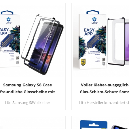
nd kratzfest - Oberflächenhärte 9H
bietet 99,9% Transparenz, A
und mit oleophober Beschichtung
Schock, Anti-Scratch, Anti-Fin
versehen, um Fingerabdrücke zu
und ermöglicht somit ein opt
reduzieren.
und natürliches Seherlebn
Samsung Galaxy S8 Case
Voller Kleber-ausgeglic
freundliche Glasscheibe mit
Glas-Schirm-Schutz Sam
Installation
Galaxie-S9 mit einfac
Lito Samsung S8Vollkleber
Lito Hersteller konzentriert s
Applikator
chutzglas aus gehärtetem Glasmit
die Erfahrung mit der Verw
ebogenen 3D-Kanten zum Schutz
von gehärtetem Glas, hierS
hres Bildschirms von Rand zu Rand,
S9 Displayschutzfolieist voller
it 9H-Härte, schützt Ihr Bildschirm
und vollständig abgedeck