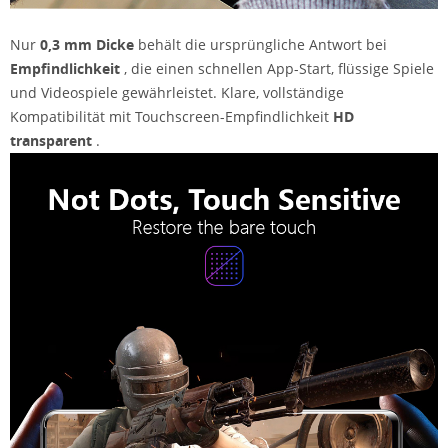
Nur
0,3 mm Dicke
behält die ursprüngliche Antwort bei
Empfindlichkeit
, die einen schnellen App-Start, flüssige Spiele
und Videospiele gewährleistet. Klare, vollständige
Kompatibilität mit Touchscreen-Empfindlichkeit
HD
transparent
.