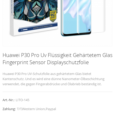
Huawei P30 Pro Uv Flüssigkeit Gehärtetem Glas
Fingerprint Sensor Displayschutzfolie
Huawei P30 Pro UV-Schutzfolie aus gehärtetem Glas bietet
Kantenschutz. Und es wird eine dünne Nanometer-Ölbeschichtung
verwendet, die gegen Fingerabdrücke und Ölabrieb beständig ist.
Art.-Nr.:
LITO-145
Zahlung:
T/T,Western Union,Paypal