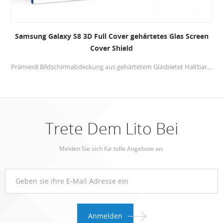
Samsung Galaxy S8 3D Full Cover gehärtetes Glas Screen
Cover Shield
Prämies8 Bildschirmabdeckung aus gehärtetem Glasbietet Haltbarkeit und bietet beispiellosen Kratzschutz. Glas mit vollem Kleber, wird die beste Berührung für Ihr Mobiltelefon zur Verfügung stellen.
Trete Dem Lito Bei
Melden Sie sich für tolle Angebote an.