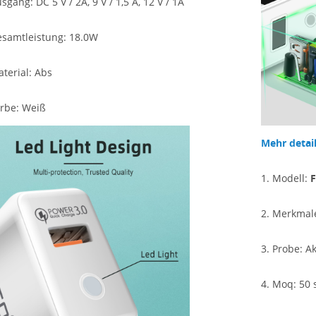
gang: DC 5 V / 2A, 9 V / 1,5 A, 12 V / 1A
esamtleistung: 18.0W
aterial:
Abs
arbe: Weiß
Mehr detail
1. Modell:
F
2. Merkmal
3. Probe: A
4.
Moq: 50 