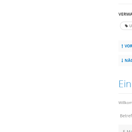
VERWA
U
VOR
NÄC
Ein
Willkom
Betref