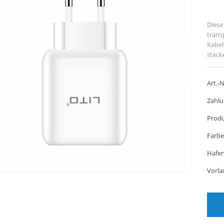
Diese
trans
Kabel
steck
Wandl
USB-G
Art.-N
Zahlu
Produ
Farbe
Hafen
Vorla