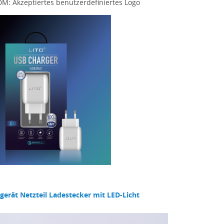
M: Akzeptiertes benutzerdefiniertes Logo
erät Netzteil Ladestecker mit LED-Licht