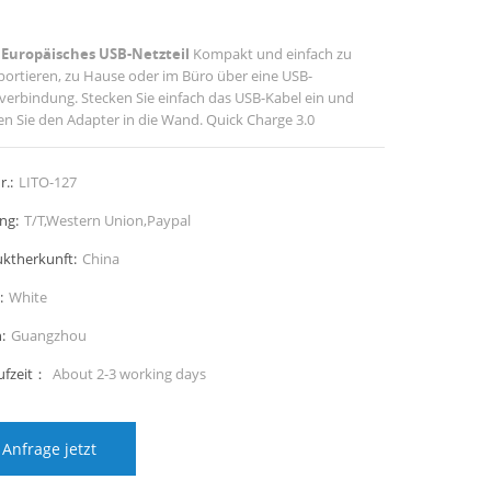
Europäisches USB-Netzteil
Kompakt und einfach zu
portieren, zu Hause oder im Büro über eine USB-
verbindung. Stecken Sie einfach das USB-Kabel ein und
en Sie den Adapter in die Wand. Quick Charge 3.0
adegerät zum Aufladen Ihres Quick Charge und anderer
eräte, wo immer Sie möchten, ideal für weltweite Reisen.
r.:
LITO-127
ng:
T/T,Western Union,Paypal
ktherkunft:
China
:
White
:
Guangzhou
ufzeit：
About 2-3 working days
Anfrage jetzt