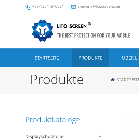
+86-13544370021
snowma@litoscreen.com
STARTSEITE
PRODUKTE
ÜBER L
Produkte
STARTSEIT
Produktkataloge
Displayschutzfolie