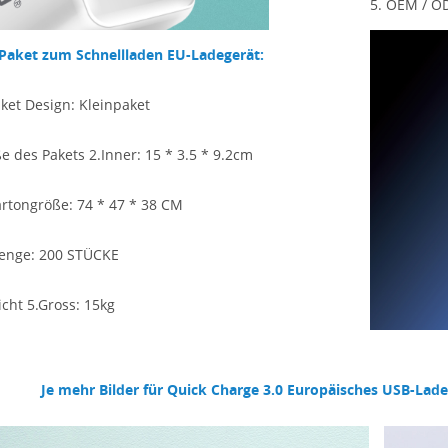
5. OEM / OD
Paket zum Schnellladen EU-Ladegerät:
aket Design: Kleinpaket
e des Pakets 2.Inner: 15 * 3.5 * 9.2cm
artongröße: 74 * 47 * 38
CM
enge: 200 STÜCKE
cht 5.Gross: 15kg
Je mehr Bilder für
Quick Charge 3.0 Europäisches USB-Ladeg