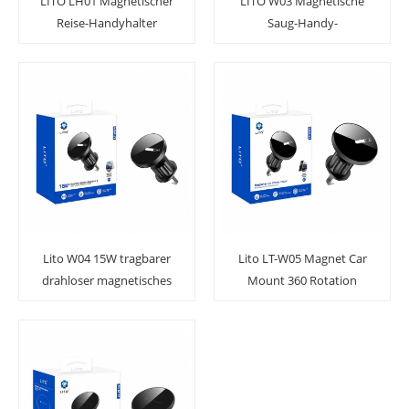
LITO LH01 Magnetischer
LITO W03 Magnetische
Reise-Handyhalter
Saug-Handy-
Reiseständerhalterung
für das Auto
Lito W04 15W tragbarer
Lito LT-W05 Magnet Car
drahloser magnetisches
Mount 360 Rotation
Auto Mobiltelefonhalter
Magnetischer
Ladegerät
Handyhalter für Auto