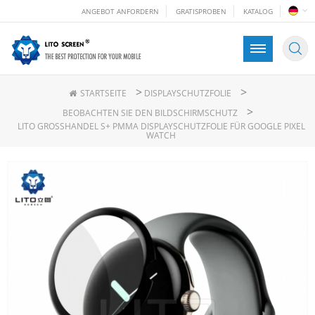
ANGEBOT ANFORDERN
GRATISPROBEN
KATALOG
>
>
STARTSEITE
DISPLAYSCHUTZFOLIE
>
BEOBACHTEN SIE DEN BILDSCHIRMSCHUTZ
LITO GROSSHANDEL S+ PMMA DISPLAYSCHUTZFOLIE FÜR GOOGLE PIXEL W
ATCH