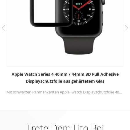
Apple Watch Series 4 40mm / 44mm 3D Full Adhesive
Displayschutzfolie aus gehärtetem Glas
Mit schwarzen Rahmenkanten Apple Iwatch Displayschutzfolie 40mm / 44mm deckt nur den 98% -Bereich ab, um weiße Kanten zu vermeiden, passt jedoch perfekt
Trete Dem Lito Bei