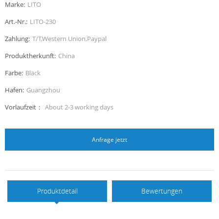
helfen, jedes Mal mehr Produkte zu verkaufen und
Marke:
LITO
Versandkosten zu sparen.
Art.-Nr.:
LITO-230
Zahlung:
T/T,Western Union,Paypal
Produktherkunft:
China
Farbe:
Black
Hafen:
Guangzhou
Vorlaufzeit：
About 2-3 working days
Anfrage jetzt
Produktdetail
Bewertungen