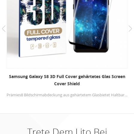
Samsung Galaxy S8 3D Full Cover gehärtetes Glas Screen
Cover Shield
Prämies8 Bildschirmabdeckung aus gehärtetem Glasbietet Haltbarkeit und bietet beispiellosen Kratzschutz. Glas mit vollem Kleber, wird die beste Berührung für Ihr Mobiltelefon zur Verfügung stellen.
Trete Dem Lito Bei