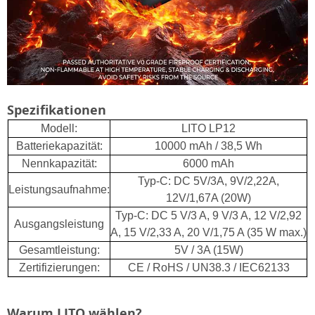
Spezifikationen
Modell:
LITO LP12
Batteriekapazität:
10000 mAh / 38,5 Wh
Nennkapazität:
6000 mAh
Typ-C: DC 5V/3A, 9V/2,22A,
Leistungsaufnahme:
12V/1,67A (20W)
Typ-C: DC 5 V/3 A, 9 V/3 A, 12 V/2,92
Ausgangsleistung
A, 15 V/2,33 A, 20 V/1,75 A (35 W max.)
Gesamtleistung:
5V / 3A (15W)
Zertifizierungen:
CE / RoHS / UN38.3 / IEC62133
Warum LITO wählen?