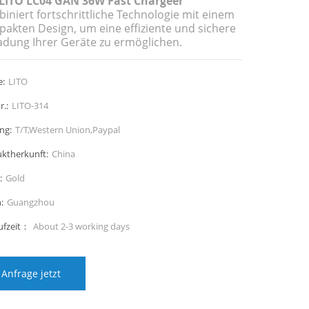
L
I
TO LC04 GAN 36W Fast Charge
e
r
iniert fortschrittliche Technologie mit einem
akten Design, um eine effiziente und sichere
adung Ihrer Geräte zu ermöglichen.
:
LITO
r.:
LITO-314
ng:
T/T,Western Union,Paypal
ktherkunft:
China
:
Gold
:
Guangzhou
ufzeit：
About 2-3 working days
Anfrage jetzt