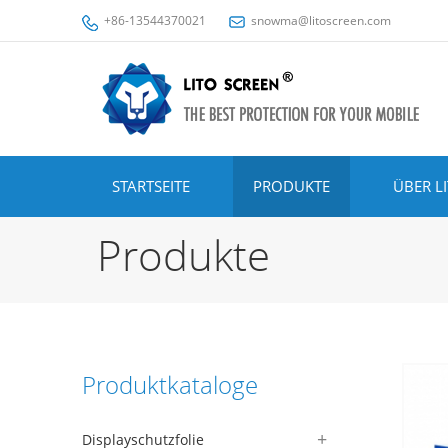
+86-13544370021
snowma@litoscreen.com
STARTSEITE
PRODUKTE
ÜBER L
Produkte
Produktkataloge
Displayschutzfolie