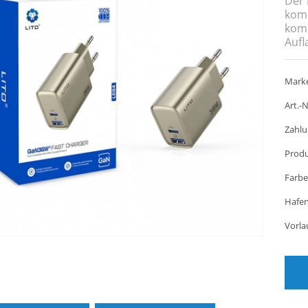
Der
komb
komp
Aufl
Marke
Art.-N
Zahlu
Produ
Farbe
Hafen
Vorla