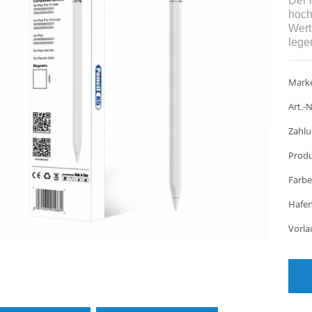
Der 
hoch
Wert
lege
Marke
Art.-N
Zahlu
Produ
Farbe
Hafen
Vorla