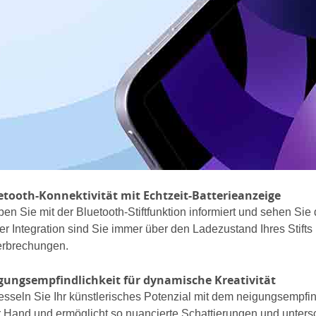
etooth-Konnektivität mit Echtzeit-Batterieanzeige
ben Sie mit der Bluetooth-Stiftfunktion informiert und sehen Sie
er Integration sind Sie immer über den Ladezustand Ihres Stifts
erbrechungen.
gungsempfindlichkeit für dynamische Kreativität
esseln Sie Ihr künstlerisches Potenzial mit dem neigungsempfin
r Hand und ermöglicht so nuancierte Schattierungen und untersc