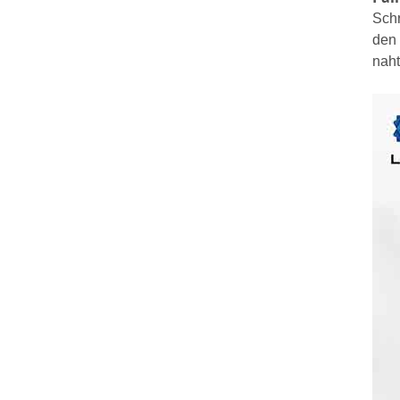
Schr
den 
naht