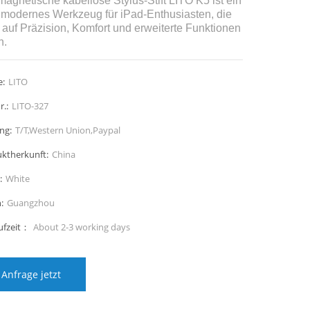
magnetische kabellose Stylus-Stift LITO K5 ist ein
modernes Werkzeug für iPad-Enthusiasten, die
 auf Präzision, Komfort und erweiterte Funktionen
n.
:
LITO
r.:
LITO-327
ng:
T/T,Western Union,Paypal
ktherkunft:
China
:
White
:
Guangzhou
ufzeit：
About 2-3 working days
Anfrage jetzt