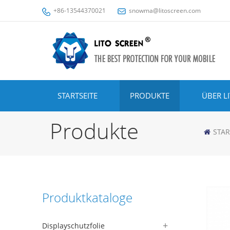
+86-13544370021
snowma@litoscreen.com
STARTSEITE
PRODUKTE
ÜBER L
Produkte
STAR
Produktkataloge
Displayschutzfolie