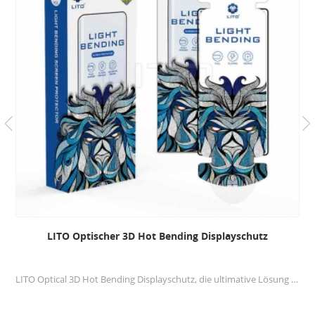
LITO Optischer 3D Hot Bending Displayschutz
LITO Optical 3D Hot Bending Displayschutz, die ultimative Lösung zum Schutz Ihres Smartphones mit gebogenem Bildschirm. Dieser Displayschutz wurde mit modernster Technologie und hochwertigen Materialien entwickelt und bietet einen nahtlosen und sicheren Sitz, sodass Ihr Gerät unter allen Umständen geschützt bleibt.