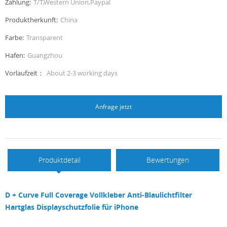
Zahlung:
T/T,Western Union,Paypal
Produktherkunft:
China
Farbe:
Transparent
Hafen:
Guangzhou
Vorlaufzeit：
About 2-3 working days
Anfrage jetzt
Produktdetail
Bewertungen
D + Curve Full Coverage Vollkleber Anti-Blaulichtfilter
Hartglas Displayschutzfolie für iPhone