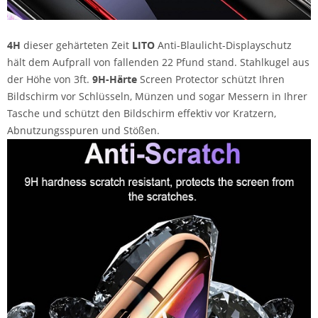
4H
dieser gehärteten Zeit
LITO
Anti-Blaulicht-Displayschutz
hält dem Aufprall von fallenden 22 Pfund stand. Stahlkugel aus
der Höhe von 3ft.
9H-Härte
Screen Protector schützt Ihren
Bildschirm vor Schlüsseln, Münzen und sogar Messern in Ihrer
Tasche und schützt den Bildschirm effektiv vor Kratzern,
Abnutzungsspuren und Stößen.