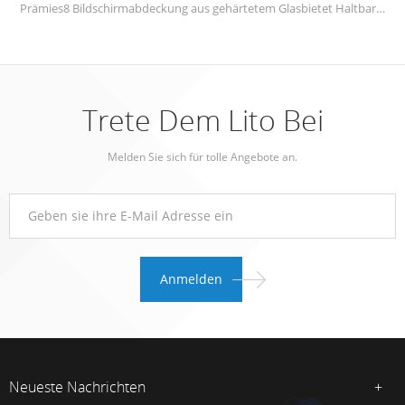
Prämies8 Bildschirmabdeckung aus gehärtetem Glasbietet Haltbarkeit und bietet beispiellosen Kratzschutz. Glas mit vollem Kleber, wird die beste Berührung für Ihr Mobiltelefon zur Verfügung stellen.
Trete Dem Lito Bei
Melden Sie sich für tolle Angebote an.
Neueste Nachrichten