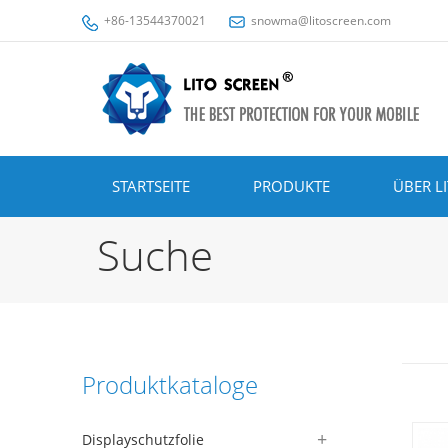
+86-13544370021
snowma@litoscreen.com
STARTSEITE
PRODUKTE
ÜBER L
Suche
Produktkataloge
Displayschutzfolie