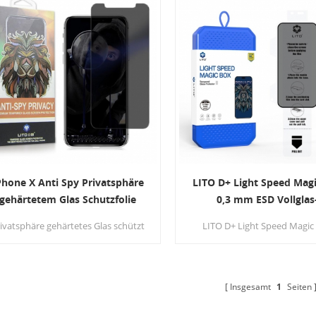
Phone X Anti Spy Privatsphäre
LITO D+ Light Speed Mag
gehärtetem Glas Schutzfolie
0,3 mm ESD Vollglas
Film
Blickschutzfolie
ivatsphäre gehärtetes Glas schützt
LITO D+ Light Speed Magic
re vertraulichen Informationen vor
Privacy ist ein Premium
deren Personen an Ihrer Seite und
Blickschutzfolie Entwickelt
sie sehen nur einen verdunkelten
schnelle Installation, starken
Bildschirm.
und zuverlässige Privatsph
Insgesamt
1
Seiten