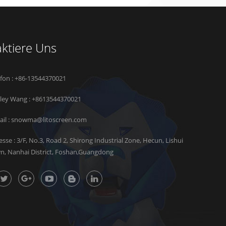
ktiere Uns
efon : +86-13544370021
rley Wang :
+8613544370021
il :
snowma@litoscreen.com
esse : 3/F, No.3, Road 2, Shirong Industrial Zone, Hecun, Lishui
n, Nanhai District, Foshan,Guangdong