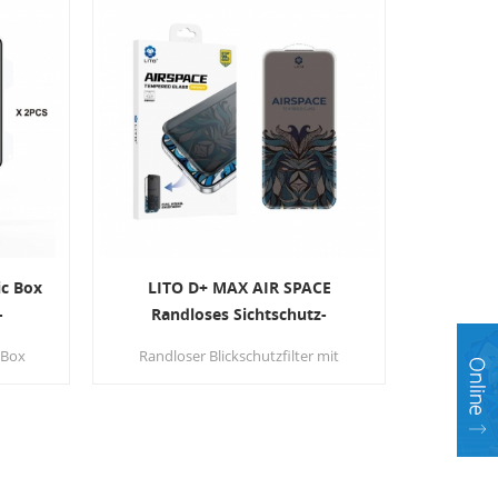
ic Box
LITO D+ MAX AIR SPACE
-
Randloses Sichtschutz-
Sicherheitsglas
 Box
Randloser Blickschutzfilter mit
-
vollständiger Bildschirmabdeckung
 für
und verbessertem Kantenschutz
 Schutz
äre.