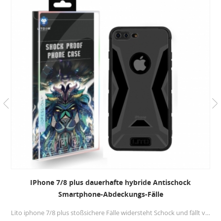
IPhone 7/8 plus dauerhafte hybride Antischock
Smartphone-Abdeckungs-Fälle
Lito iphone 7/8 plus stoßsichere Fälle widersteht Schock und fällt von 6,6 ft hoch. Gibt Ihnen genug Vertrauen, schützen Sie Ihr Telefon vor Schock und fallen.