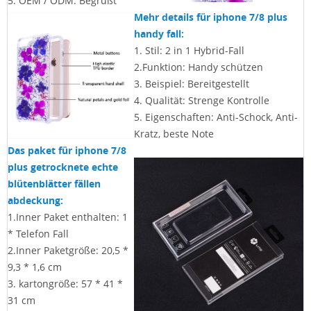
5. OEM / ODM: Begrüßt
Mehr details für iphone 7/8 plus
handy fall:
1. Stil: 2 in 1 Hybrid-Fall
2.Funktion: Handy schützen
3. Beispiel: Bereitgestellt
4. Qualität: Strenge Kontrolle
5.
Eigenschaften:
Anti-Schock, Anti-
Kratz, beste Note
Das paket für iphone 7/8
plus getrocknete echte
blütenblätter fällen
abdeckung:
1.Inner Paket enthalten: 1
* Telefon Fall
2.Inner Paketgröße: 20,5 *
9,3 * 1,6 cm
3. kartongröße: 57 * 41 *
31
cm