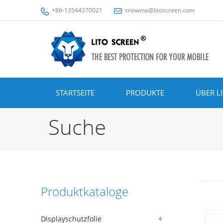
+86-13544370021
snowma@litoscreen.com
STARTSEITE
PRODUKTE
ÜBER L
Suche
Produktkataloge
Displayschutzfolie