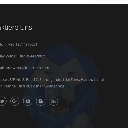
ktiere Uns
efon : +86-13544370021
rley Wang :
+8613544370021
il :
snowma@litoscreen.com
esse : 3/F, No.3, Road 2, Shirong Industrial Zone, Hecun, Lishui
n, Nanhai District, Foshan,Guangdong