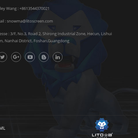
rley Wang :
+8613544370021
il :
snowma@litoscreen.com
esse : 3/F, No.3, Road 2, Shirong Industrial Zone, Hecun, Lishui
n, Nanhai District, Foshan,Guangdong
ML