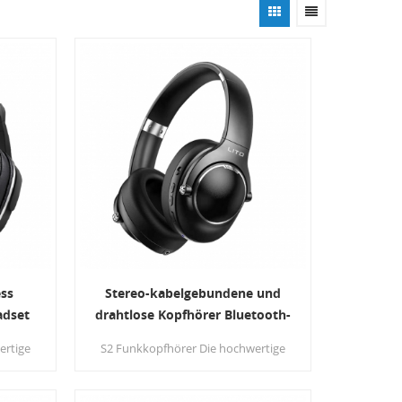
ess
Stereo-kabelgebundene und
adset
drahtlose Kopfhörer Bluetooth-
 / PC
Headset mit Mikrofon für
ertige
S2 Funkkopfhörer Die hochwertige
Mobiltelefon / PC
oßer
Treibertechnologie mit hoher
Apertur bietet außergewöhnliche
ergabe
Klangwiedergabe und einen großen