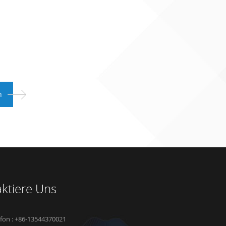
ktiere Uns
efon : +86-13544370021