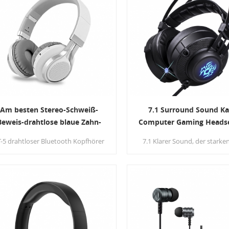
Am besten Stereo-Schweiß-
7.1 Surround Sound Ka
Beweis-drahtlose blaue Zahn-
Computer Gaming Headse
Kopfhörer mit FM Radio
Mikrofon für PC
-5 drahtloser Bluetooth Kopfhörer
7.1 Klarer Sound, der starke
Die hochwertigen 40-mm-Treiber
herrliche
liefern pure tiefe Bässe und klaren
Umgebungsgeräuschisolieru
HD-Sound. Soft-Noise-Isolation-
hohe Präzision 50mm magnet
Ohrpolster, verstellbares und
Neodymtreiber, akustisc
rgonomisches Kopfband sorgen für
Positionierungspräzision vers
maximalen Komfort.
erhöht die Empfindlichkeit
Lautsprechermaßeinheit und 
Ihnen lebhaftes Schallfel