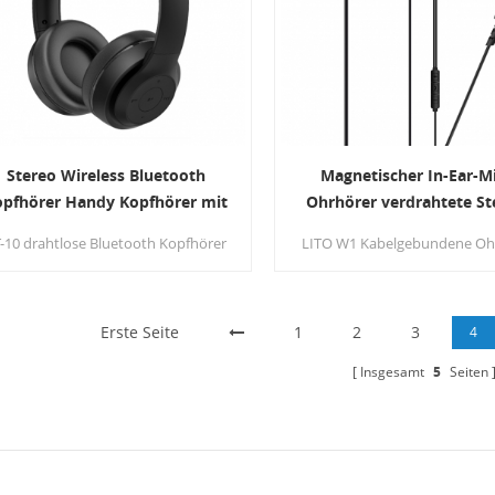
Tonklarheit, Stoßgefühlt
Stereo Wireless Bluetooth
Magnetischer In-Ear-Mi
opfhörer Handy Kopfhörer mit
Ohrhörer verdrahtete St
Mikrofon
Ohrhörer Super Bass He
-10 drahtlose Bluetooth Kopfhörer
LITO W1 Kabelgebundene Oh
mit Mikrofon
t High-Definition-Stereo-Kopfhörer,
ist magnetisches Design,
speziell entwickelte Software und
Hochwertige Audioqualität
HD-Sound-Technologie, die darauf
großartigem Bass, die d
bzielt, die Musik von Ihren Geräten
Erste Seite
1
Hörerlebnis für Spiele und 
2
3
4
auf einer ganz neuen Ebene zu
erheblich verbessert.
Insgesamt
5
Seiten
liefern.