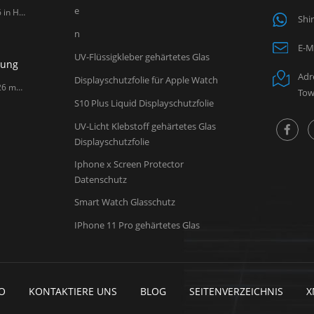
e
LITO stellt auf der Global Sources Mobile Electronics Show 2026 in Hongkong aus. Sehr geehrte Partner, LITO lädt Sie herzlich ein, uns zu besuchen bei Global Sources Mobile Electronics Show , eine der weltweit führenden Ausstellungen für Mobilfunkzubehör. Guangzhou Lito Technology Co., Ltd., ein professioneller Hersteller von Mobilfunkzubehör wird an der kommenden Global Sources Mobile Electronics Show teilnehmen, die vom 18. April bis 21. April , 2026 am AsiaWorld-Expo in Hongkong. Auf der Messe präsentiert LITO seine neuesten Innovationen im Bereich Displayschutzfolien aus gehärtetem Glas, Kameralinsenschutz und Ladezubehör für Mobilgeräte. Als zuverlässiger Lieferant von Displayschutzfolien und Hersteller von Mobilfunkzubehör liefert LITO weiterhin hochwertige Produkte für Distributoren, Großhändler und Einzelhändler weltweit. Besucher sind herzlich eingeladen, die neuesten Produktentwicklungen von LITO am Stand 6U20 (Halle 3 & 6) zu entdecken und neue Kooperationsmöglichkeiten auf dem Markt für Mobilfunkzubehör zu erkunden. Datum: 18.–21. April 2026 Veranstaltungsort: AsiaWorld-Expo (Halle 3 & 6) Standnummer: 6U20
Shi
n
E-Ma
UV-Flüssigkleber gehärtetes Glas
lung
Adr
Displayschutzfolie für Apple Watch
Sehr geehrte Kunden, Please be informed that February 17, 2026 marks the Chinese Spring Festival. Based on our production and logistics experience from previous years, LITO Factory will observe the Spring Festival holiday during the following period: Factory Holiday: January 20 – February 28, 2026 Sales Team Holiday: February 11 – February 24, 2026 During this time, factory operations will be suspended, and production capacity as well as shipment schedules will be affected due to limited labor availability. To ensure your orders can be produced and shipped on time, we kindly recommend that all customers confirm and arrange their orders as early as possible , preferably within January 2026 . Our sales team will do their best to assist you before and after the holiday period. We sincerely appreciate your understanding and support. If you have any questions or need assistance with order planning, please feel free to contact us. Thank you for your continued trust in LITO. LITO Team
Tow
S10 Plus Liquid Displayschutzfolie
UV-Licht Klebstoff gehärtetes Glas
Displayschutzfolie
Iphone x Screen Protector
Datenschutz
Smart Watch Glasschutz
IPhone 11 Pro gehärtetes Glas
O
KONTAKTIERE UNS
BLOG
SEITENVERZEICHNIS
X