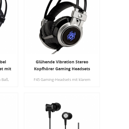
bel
Glühende Vibration Stereo
t mit
Kopfhörer Gaming Headsets
mit Mikrofon für PC
n Baß,
F45 Gaming-Headsets mit klarem
Ton Betrieb starke Messing, herrliche
ng und
Umgebungsgeräuschisolierung und
ischer
hohe Präzision 50mm magnetischen
he
Neodym-Treiber, akustische
tärkt,
Positionierung Präzision verbessern
 der
die Empfindlichkeit der
bringt
Lautsprechereinheit, bringen Sie
d,
lebendige Klangfeld, Klangklarheit,