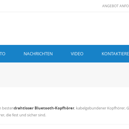
ANGEBOT ANFO
ITO
NACHRICHTEN
VIDEO
KONTAKTIERE
m besten
drahtloser Bluetooth-Kopfhörer
, kabelgebundener Kopfhörer, 
r, die fest und sicher sind.