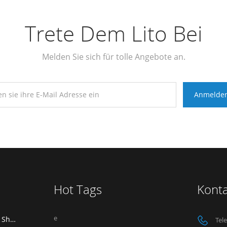
Trete Dem Lito Bei
Melden Sie sich für tolle Angebote an.
Hot Tags
Konta
e
LITO stellt auf der Global Sources Mobile Electronics Show 2026 in Hongkong aus.
Tel