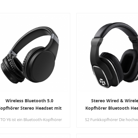
Wireless Bluetooth 5.0
Stereo Wired & Wirel
opfhörer Stereo Headset mit
Kopfhörer Bluetooth He
Mikrofon für Handy &
mit Mikrofon für Handy
ITO Y6 ist ein Bluetooth-Kopfhörer
S2 Funkkopfhörer Die hochw
Computer
eatures mit einem 40 mm großen
Treiber-Technologie mit gr
Blendentreiber und einem
Apertur bietet eine
integrierten High-Detail-Mikrofon.
außergewöhnliche Klangwied