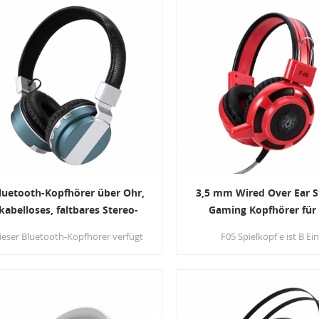
reiter Frequenzbereich für präzise
und einen großen Dynamikb
Tiefenwiedergabe und hochklaren
für kristallklaren Klang und kr
Klang.
Bass mit ausgewogener Bal
luetooth-Kopfhörer über Ohr,
3,5 mm Wired Over Ear S
kabelloses, faltbares Stereo-
Gaming Kopfhörer für
Headset mit Mikrofon
Computer & Handy
ieser Bluetooth-Kopfhörer verfügt
F05 Spielkopf e ist B Ei
über eine hervorragende
leistungsstarker 40mm magne
Klangqualität, satte und kräftige
Neodym-Treiber verfolgt e
Bässe, klare und klare Höhen.
intensivere Erfahrung, wen
dieses Mikrofon-Headset t