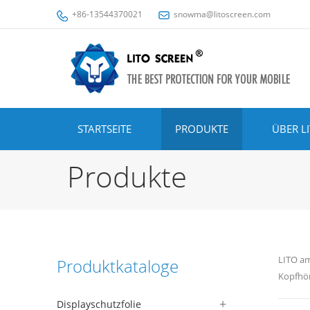
+86-13544370021
snowma@litoscreen.com
STARTSEITE
PRODUKTE
ÜBER L
Produkte
LITO a
Produktkataloge
Kopfhöre
Displayschutzfolie