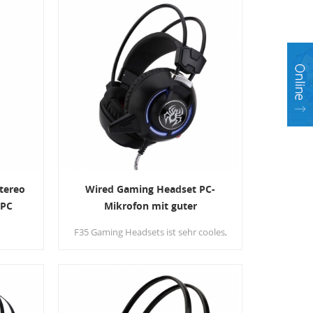
ereich
Dynamikbereich für kristallklaren
äftigen
Klang und kraftvollen Bass mit
ance.
ausgewogenem Klang.
tereo
Wired Gaming Headset PC-
 PC
Mikrofon mit guter
Klangqualität für Computer
n
F35 Gaming Headsets ist sehr cooles,
tischer
einfaches und hartes Design, voll von
ine
Technologie. Der bunte Lichteffekt ist
n er
mehr ins Auge fallend und lässt
rägt
Leute es lieben.