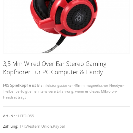
3,5 Mm Wired Over Ear Stereo Gaming
Kopfhörer Für PC Computer & Handy
F05 Spielkopf
e
ist B
Ein leistungsstarker 40mm magnetischer Neodym-
Treiber verfolgt eine intensivere Erfahrung, wenn er dieses Mikrofon-
Headset trägt
Art.-Nr.:
LITO-055
Zahlung:
T/T,Western Union,Paypal