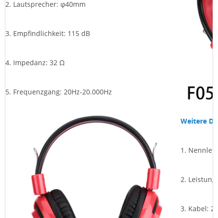
2.
Lautsprecher: φ40mm
3.
Empfindlichkeit: 115 dB
4.
Impedanz: 32 Ω
5.
Frequenzgang: 20Hz-20.000Hz
Weitere De
1.
Nennleis
2.
Leistung
3.
Kabel: 2,