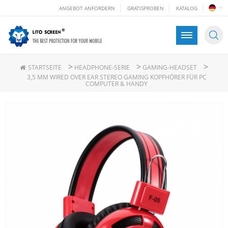
ANGEBOT ANFORDERN
GRATISPROBEN
KATALOG
>
>
>
STARTSEITE
HEADPHONE-SERIE
GAMING-HEADSET
3,5 MM WIRED OVER EAR STEREO GAMING KOPFHÖRER FÜR PC
COMPUTER & HANDY