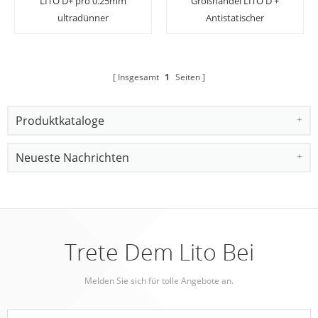
LITO D+ pro 0.25mm
Großhandel LITO D +
ultradünner
Antistatischer
Displayschutz aus
staubdichter Vollkleber-
gehärtetem Vollglas für
Displayschutz aus
iPhone 13 Pro max
gehärtetem Glas für
Insgesamt
1
Seiten
iPhone
Produktkataloge
Neueste Nachrichten
Trete Dem Lito Bei
Melden Sie sich für tolle Angebote an.