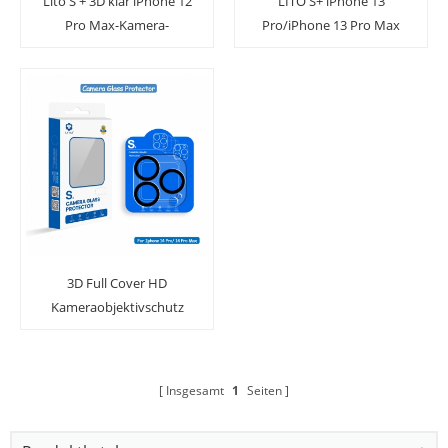
Lito S + 3D klar iPhone 12
LITO S+ iPhone 13
Pro Max-Kamera-
Pro/iPhone 13 Pro Max
Objektivschutz
Aluminiumlegierung
Metall 9H
Kameraobjektivschutz
aus gehärtetem Glas
3D Full Cover HD
Kameraobjektivschutz
aus gehärtetem Glas für
iPhone 14 Support
Nachtaufnahme
Insgesamt
1
Seiten