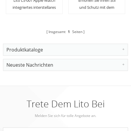
Lito LS-001 Apple Watch
Erhöhen Sie Ihren Stil
integriertes interstellares
und Schutz mit dem
Tarnarmband
LITO-Uhrenarmband LS-
002
Insgesamt
1
Seiten
Produktkataloge
Neueste Nachrichten
Trete Dem Lito Bei
Melden Sie sich für tolle Angebote an.