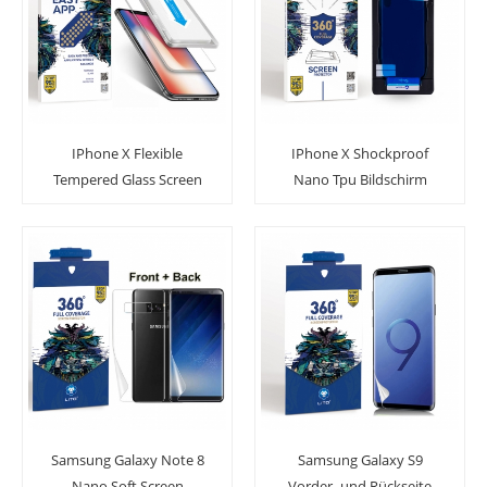
IPhone X Flexible
IPhone X Shockproof
Tempered Glass Screen
Nano Tpu Bildschirm
Protector 2 Pack mit
Schild Beschützer mit
Führungsrahmen
Anwendungstool
Samsung Galaxy Note 8
Samsung Galaxy S9
Nano Soft Screen
Vorder- und Rückseite