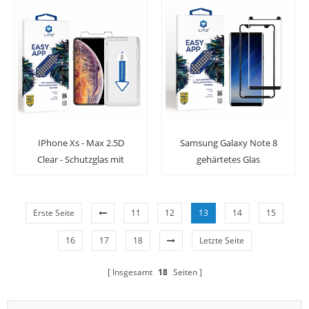
Schirm-Schutz mit
Applikator
IPhone Xs - Max 2.5D
Samsung Galaxy Note 8
Clear - Schutzglas mit
gehärtetes Glas
transparentem
Displayschutzfolie voll
Schutzglas und
Klebstoff mit Applikator
Installationsfach
Erste Seite
11
12
13
14
15
16
17
18
Letzte Seite
Insgesamt
18
Seiten