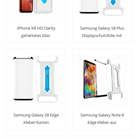
IPhone XR HD Clarity
Samsung Galaxy S8 Plus
gehärtetes Glas-
Displayschutzfolie mit
Displayschutzfolie mit
gehärtetem Glas mit
Installationsschale
hoher
Berührungsempfindlichkeit
und Installationsablage
Samsung Galaxy S8 Edge
Samsung Galaxy Note 8
Kleber-Kasten
Edge Kleber aus
freundlicher
gehärtetem Glas mit
ausgeglichenes Glas-
einfacher Installation