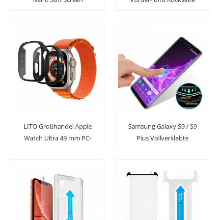
Schutzfolie mit einfacher
Nano Tpu
Installation
Displayschutzfolie mit
Applikator
LITO Großhandel Apple
Samsung Galaxy S9 / S9
Watch Ultra 49 mm PC-
Plus Vollverklebte
Gehäuse mit
Hartglas-
Displayschutzfolie aus
Displayschutzfolie mit
gehärtetem Glas
Applikator